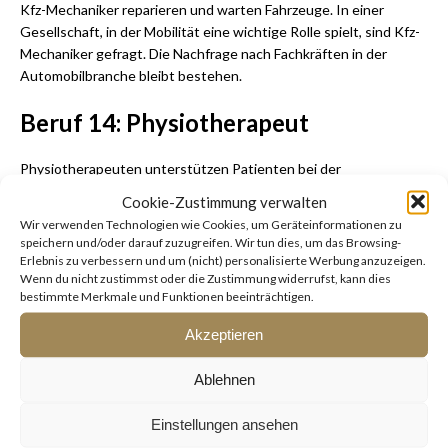
Kfz-Mechaniker reparieren und warten Fahrzeuge. In einer
Gesellschaft, in der Mobilität eine wichtige Rolle spielt, sind Kfz-
Mechaniker gefragt. Die Nachfrage nach Fachkräften in der
Automobilbranche bleibt bestehen.
Beruf 14: Physiotherapeut
Physiotherapeuten unterstützen Patienten bei der
Wiederherstellung ihrer körperlichen Funktionen und der
Cookie-Zustimmung verwalten
Schmerzlinderung. Die Nachfrage nach Physiotherapeuten ist
Wir verwenden Technologien wie Cookies, um Geräteinformationen zu
hoch, da die Gesundheitsbranche einen steigenden Bedarf an
speichern und/oder darauf zuzugreifen. Wir tun dies, um das Browsing-
rehabilitativen Dienstleistungen hat.
Erlebnis zu verbessern und um (nicht) personalisierte Werbung anzuzeigen.
Wenn du nicht zustimmst oder die Zustimmung widerrufst, kann dies
bestimmte Merkmale und Funktionen beeinträchtigen.
Beruf 15: Bauingenieur
Akzeptieren
Bauingenieure sind für die Planung und Überwachung von
Bauprojekten verantwortlich. Ob Hochbau, Tiefbau oder
Ablehnen
Infrastrukturprojekte – Bauingenieure spielen eine wichtige
Rolle in der Bauindustrie. Die Nachfrage nach qualifizierten
Einstellungen ansehen
Bauingenieuren bleibt stabil.