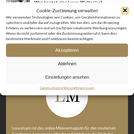
Was kostet eine Luxus Weltreise?
Februar 17, 2025
Luxusmann.de
Cookie-Zustimmung verwalten
Wir verwenden Technologien wie Cookies, um Geräteinformationen zu
speichern und/oder darauf zuzugreifen. Wir tun dies, um das Browsing-
Erlebnis zu verbessern und um (nicht) personalisierte Werbung anzuzeigen.
Wenn du nicht zustimmst oder die Zustimmung widerrufst, kann dies
1
2
…
9
»
bestimmte Merkmale und Funktionen beeinträchtigen.
Akzeptieren
LUXUSMANN – MÄNNERMAGAZIN
Ablehnen
Einstellungen ansehen
Datenschutzerklärung
Impressum
Luxusmann ist das online Männermagazin für den modernen