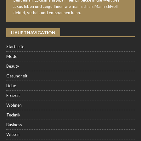
Gentleman. Luxusmann gibt Ihnen Einblicke in die Welt des
Luxus leben und zeigt, Ihnen wie man sich als Mann stilvoll
kleidet, verhält und entspannen kann.
HAUPTNAVIGATION
Startseite
Mode
Beauty
Gesundheit
Liebe
Freizeit
Wohnen
Technik
Business
Wissen