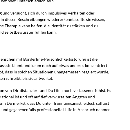
 befindet, unterschiedlich sein.
ig und versucht, sich durch impulsives Verhalten oder
 in diesen Beschreibungen wiedererkennt, sollte sie wissen,
Eine Therapie kann helfen, die Identität zu stärken und zu
 und selbstbewusster fühlen kann.
Menschen mit Borderline-Persönlichkeitsstörung ist die
dass sie lähmt und kaum noch auf etwas anderes konzentriert
bt, dass in solchen Situationen unangemessen reagiert wurde,
en schreibt, bis sie antwortet.
on von Dir distanziert und Du Dich noch verlassener fühlst. Es
 rational ist und oft auf tief verwurzelten Ängsten und
nn Du merkst, dass Du unter Trennungsangst leidest, solltest
 und gegebenenfalls professionelle Hilfe in Anspruch nehmen.