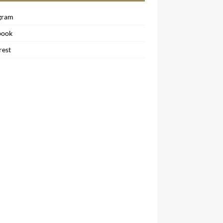
gram
book
rest