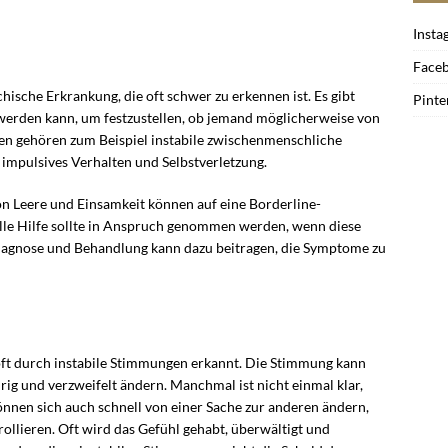
Insta
Face
hische Erkrankung, die oft schwer zu erkennen ist. Es gibt
Pinte
werden kann, um festzustellen, ob jemand möglicherweise von
chen gehören zum Beispiel instabile zwischenmenschliche
mpulsives Verhalten und Selbstverletzung.
on Leere und Einsamkeit können auf eine Borderline-
lle Hilfe sollte in Anspruch genommen werden, wenn diese
iagnose und Behandlung kann dazu beitragen, die Symptome zu
ft durch instabile Stimmungen erkannt. Die Stimmung kann
urig und verzweifelt ändern. Manchmal ist nicht einmal klar,
nnen sich auch schnell von einer Sache zur anderen ändern,
ollieren. Oft wird das Gefühl gehabt, überwältigt und