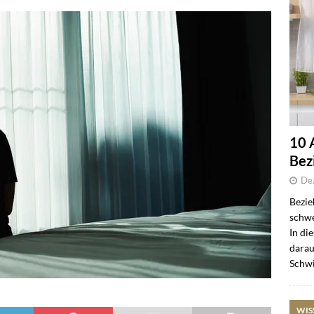
10 
Bez
De
Bezie
schwe
In di
darau
Schwi
WIS