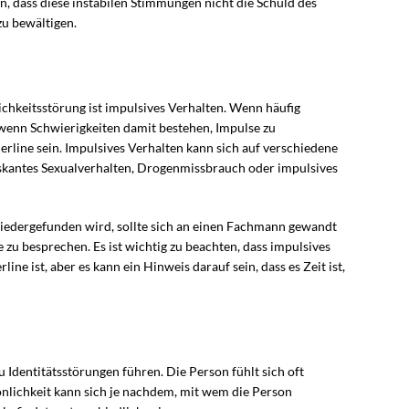
hen, dass diese instabilen Stimmungen nicht die Schuld des
zu bewältigen.
ichkeitsstörung ist impulsives Verhalten. Wenn häufig
wenn Schwierigkeiten damit bestehen, Impulse zu
erline sein. Impulsives Verhalten kann sich auf verschiedene
iskantes Sexualverhalten, Drogenmissbrauch oder impulsives
wiedergefunden wird, sollte sich an einen Fachmann gewandt
zu besprechen. Es ist wichtig zu beachten, dass impulsives
ne ist, aber es kann ein Hinweis darauf sein, dass es Zeit ist,
Identitätsstörungen führen. Die Person fühlt sich oft
rsönlichkeit kann sich je nachdem, mit wem die Person