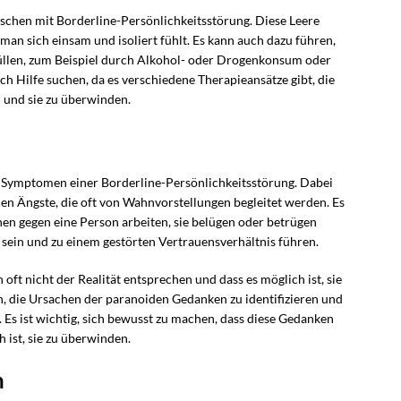
schen mit Borderline-Persönlichkeitsstörung. Diese Leere
man sich einsam und isoliert fühlt. Es kann auch dazu führen,
füllen, zum Beispiel durch Alkohol- oder Drogenkonsum oder
ich Hilfe suchen, da es verschiedene Therapieansätze gibt, die
 und sie zu überwinden.
 Symptomen einer Borderline-Persönlichkeitsstörung. Dabei
len Ängste, die oft von Wahnvorstellungen begleitet werden. Es
en gegen eine Person arbeiten, sie belügen oder betrügen
sein und zu einem gestörten Vertrauensverhältnis führen.
 oft nicht der Realität entsprechen und dass es möglich ist, sie
n, die Ursachen der paranoiden Gedanken zu identifizieren und
Es ist wichtig, sich bewusst zu machen, dass diese Gedanken
h ist, sie zu überwinden.
n