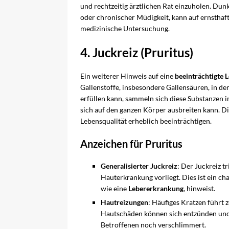
und rechtzeitig ärztlichen Rat einzuholen. D
oder chronischer Müdigkeit, kann auf ernsthaf
medizinische Untersuchung.
4. Juckreiz (Pruritus)
Ein weiterer Hinweis auf eine
beeinträchtigte 
Gallenstoffe, insbesondere Gallensäuren, in de
erfüllen kann, sammeln sich diese Substanzen 
sich auf den ganzen Körper ausbreiten kann. Di
Lebensqualität erheblich beeinträchtigen.
Anzeichen für Pruritus
Generalisierter Juckreiz
: Der Juckreiz t
Hauterkrankung vorliegt. Dies ist ein ch
wie eine
Lebererkrankung
, hinweist.
Hautreizungen
: Häufiges Kratzen führt 
Hautschäden können sich entzünden und
Betroffenen noch verschlimmert.