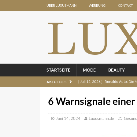
ÜBER LUXUSMANN
WERBUNG
KONTAKT
STARTSEITE
MODE
BEAUTY
[ Juli 15, 2026 ]
Ronaldo Auto: Die 
AKTUELLES
[ Juli 15, 2026 ]
Mercedes Concept Ca
6 Warnsignale einer
[ Juli 15, 2026 ]
Seltene Automarken:
[ Juli 15, 2026 ]
Teuerste Uhr der We
Juni 14, 2024
Luxusmann.de
Gesund
[ Juli 14, 2026 ]
Ferrari 296: Der V
[ August 4, 2026 ]
Hausmittel gegen 