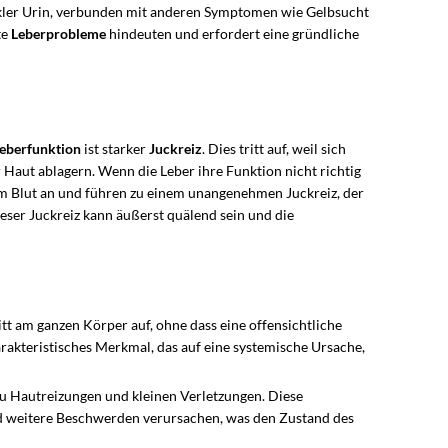
unkler Urin, verbunden mit anderen Symptomen wie Gelbsucht
te
Leberprobleme
hindeuten und erfordert eine gründliche
Leberfunktion
ist starker
Juckreiz
. Dies tritt auf, weil sich
r Haut ablagern. Wenn die Leber ihre Funktion nicht richtig
im Blut an und führen zu einem unangenehmen Juckreiz, der
eser Juckreiz kann äußerst quälend sein und die
ritt am ganzen Körper auf, ohne dass eine offensichtliche
arakteristisches Merkmal, das auf eine systemische Ursache,
zu Hautreizungen und kleinen Verletzungen. Diese
 weitere Beschwerden verursachen, was den Zustand des