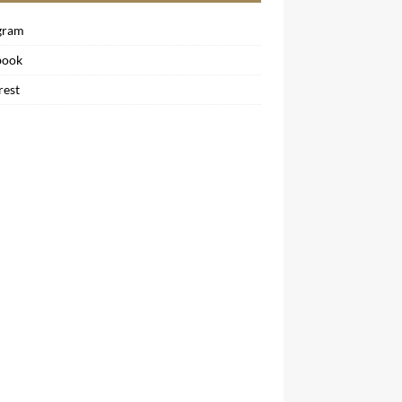
gram
book
rest