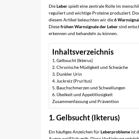
Die
Leber
spielt eine zentrale Rolle im menschl
reguliert und wichtige Proteine produziert. Do
diesem Artikel beleuchten wir die
6 Warnsignal
Diese
frühen Warnsignale der Leber
sind entsc
erkennen und behandeln zu können.
Inhaltsverzeichnis
1. Gelbsucht (Ikterus)
2. Chronische Müdigkeit und Schwäche
3. Dunkler Urin
4. Juckreiz (Pruritus)
5. Bauchschmerzen und Schwellungen
6. Übelkeit und Appetitlosigkeit
Zusammenfassung und Prävention
1. Gelbsucht (Ikterus)
Ein häufiges Anzeichen für
Leberprobleme
ist 
Augen weißlich-gelb. Diese Verfärbung entst