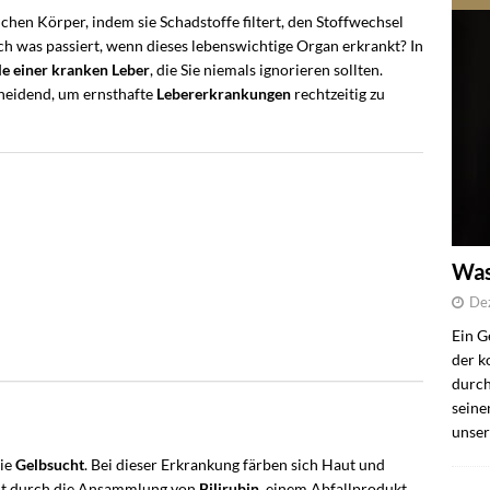
ichen Körper, indem sie Schadstoffe filtert, den Stoffwechsel
ch was passiert, wenn dieses lebenswichtige Organ erkrankt? In
e einer kranken Leber
, die Sie niemals ignorieren sollten.
heidend, um ernsthafte
Lebererkrankungen
rechtzeitig zu
Was
De
Ein G
der k
durch
seine
unser
die
Gelbsucht
. Bei dieser Erkrankung färben sich Haut und
eht durch die Ansammlung von
Bilirubin
, einem Abfallprodukt,