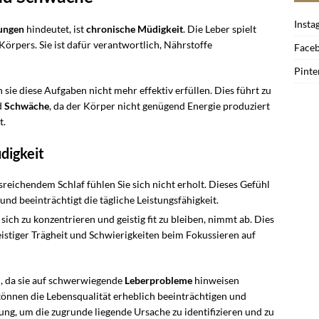
Insta
ungen
hindeutet, ist
chronische Müdigkeit
. Die Leber spielt
Körpers. Sie ist dafür verantwortlich, Nährstoffe
Face
Pinte
 sie diese Aufgaben nicht mehr effektiv erfüllen. Dies führt zu
d
Schwäche
, da der Körper nicht genügend Energie produziert
t.
digkeit
usreichendem Schlaf fühlen Sie sich nicht erholt. Dieses Gefühl
und beeinträchtigt die tägliche Leistungsfähigkeit.
, sich zu konzentrieren und geistig fit zu bleiben, nimmt ab. Dies
eistiger Trägheit und Schwierigkeiten beim Fokussieren auf
n, da sie auf schwerwiegende
Leberprobleme
hinweisen
nnen die Lebensqualität erheblich beeinträchtigen und
ng, um die zugrunde liegende Ursache zu identifizieren und zu