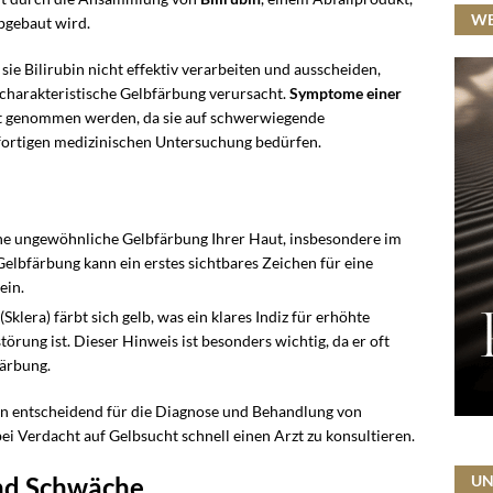
W
bgebaut wird.
 sie Bilirubin nicht effektiv verarbeiten und ausscheiden,
charakteristische Gelbfärbung verursacht.
Symptome einer
nst genommen werden, da sie auf schwerwiegende
fortigen medizinischen Untersuchung bedürfen.
eine ungewöhnliche Gelbfärbung Ihrer Haut, insbesondere im
Gelbfärbung kann ein erstes sichtbares Zeichen für eine
ein.
Sklera) färbt sich gelb, was ein klares Indiz für erhöhte
örung ist. Dieser Hinweis ist besonders wichtig, da er oft
färbung.
n entscheidend für die Diagnose und Behandlung von
 bei Verdacht auf Gelbsucht schnell einen Arzt zu konsultieren.
und Schwäche
UN