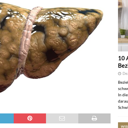
10 
Bez
De
Bezie
schwe
In di
darau
Schwi
WIS