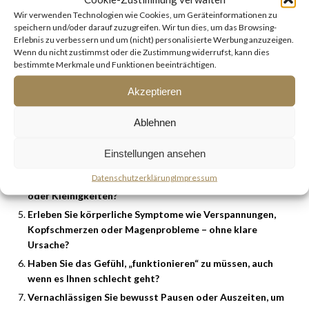
Checkliste: Droht mir ein Burnout?
Wir verwenden Technologien wie Cookies, um Geräteinformationen zu
speichern und/oder darauf zuzugreifen. Wir tun dies, um das Browsing-
Wenn Sie mehr als
4 Punkte
regelmäßig mit
„Ja“
beantworten,
Erlebnis zu verbessern und um (nicht) personalisierte Werbung anzuzeigen.
ist es Zeit, aktiv gegenzusteuern:
Wenn du nicht zustimmst oder die Zustimmung widerrufst, kann dies
bestimmte Merkmale und Funktionen beeinträchtigen.
Fühlen Sie sich trotz ausreichend Schlaf morgens
Akzeptieren
erschöpft?
Haben Sie das Gefühl, ständig erreichbar und nie „fertig“
Ablehnen
zu sein?
Verlieren Sie zunehmend Interesse an Dingen, die Ihnen
Einstellungen ansehen
früher Freude bereitet haben?
Datenschutzerklärung
Impressum
Reagieren Sie schneller gereizt – z. B. auf Kollegen, Familie
oder Kleinigkeiten?
Erleben Sie körperliche Symptome wie Verspannungen,
Kopfschmerzen oder Magenprobleme – ohne klare
Ursache?
Haben Sie das Gefühl, „funktionieren“ zu müssen, auch
wenn es Ihnen schlecht geht?
Vernachlässigen Sie bewusst Pausen oder Auszeiten, um