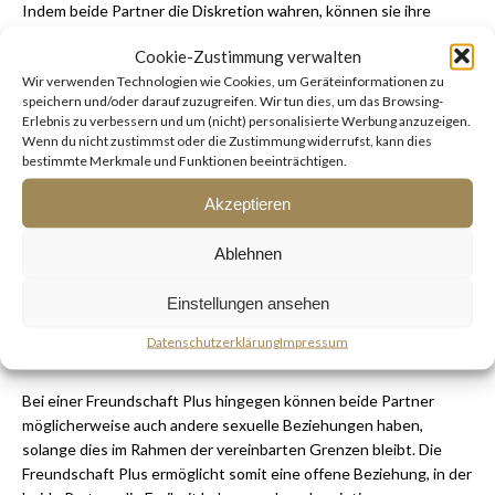
Indem beide Partner die Diskretion wahren, können sie ihre
Beziehung in einem geschützten Rahmen pflegen und mögliche
Cookie-Zustimmung verwalten
Konflikte oder soziale Unannehmlichkeiten vermeiden.
Wir verwenden Technologien wie Cookies, um Geräteinformationen zu
speichern und/oder darauf zuzugreifen. Wir tun dies, um das Browsing-
Eine respektvolle Wahrung der Privatsphäre fördert das
Erlebnis zu verbessern und um (nicht) personalisierte Werbung anzuzeigen.
Vertrauen und die Intimität in beiden Beziehungsformen.
Wenn du nicht zustimmst oder die Zustimmung widerrufst, kann dies
bestimmte Merkmale und Funktionen beeinträchtigen.
Monogamie vs. Offene Beziehungen
Akzeptieren
Ein wesentlicher Unterschied zwischen Affären und
Ablehnen
Freundschaft Plus besteht in der Frage der Monogamie. Affären
sind typischerweise außereheliche Beziehungen und beinhalten
Einstellungen ansehen
normalerweise keine anderen Partner. In einer Affäre bleibt die
romantische oder sexuelle Verbindung auf die beteiligten
Datenschutzerklärung
Impressum
Personen beschränkt.
Bei einer Freundschaft Plus hingegen können beide Partner
möglicherweise auch andere sexuelle Beziehungen haben,
solange dies im Rahmen der vereinbarten Grenzen bleibt. Die
Freundschaft Plus ermöglicht somit eine offene Beziehung, in der