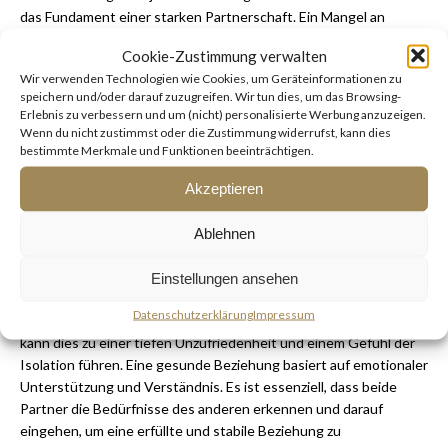
das Fundament einer starken Partnerschaft. Ein Mangel an
Unterstützung kann dazu führen, dass man sich alleingelassen
Cookie-Zustimmung verwalten
und unverstanden fühlt, was langfristig die Beziehung
Wir verwenden Technologien wie Cookies, um Geräteinformationen zu
schwächen kann.
speichern und/oder darauf zuzugreifen. Wir tun dies, um das Browsing-
Erlebnis zu verbessern und um (nicht) personalisierte Werbung anzuzeigen.
Mangel an Interesse an den Zielen des Partners:
Wenn sie
Wenn du nicht zustimmst oder die Zustimmung widerrufst, kann dies
kein Interesse an deinen Zielen und Träumen zeigt, kann dies ein
bestimmte Merkmale und Funktionen beeinträchtigen.
klares Zeichen dafür sein, dass sie dich nicht wirklich unterstützt.
Akzeptieren
Deine Ambitionen und Bestrebungen sollten für beide Partner
von Bedeutung sein, um ein Gefühl der Gemeinsamkeit und des
Ablehnen
gegenseitigen Verständnisses zu fördern.
Vernachlässigung emotionaler Bedürfnisse:
Emotionales
Einstellungen ansehen
Wohlbefinden ist ebenso wichtig wie physisches. Wenn sie deine
Datenschutzerklärung
Impressum
emotionalen Bedürfnisse ignoriert oder nicht darauf eingeht,
kann dies zu einer tiefen Unzufriedenheit und einem Gefühl der
Isolation führen. Eine gesunde Beziehung basiert auf emotionaler
Unterstützung und Verständnis. Es ist essenziell, dass beide
Partner die Bedürfnisse des anderen erkennen und darauf
eingehen, um eine erfüllte und stabile Beziehung zu