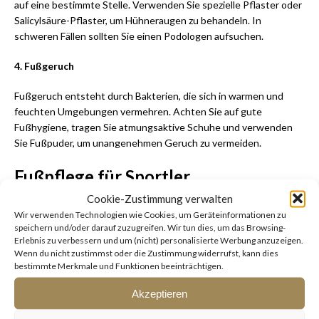
auf eine bestimmte Stelle. Verwenden Sie spezielle Pflaster oder
Salicylsäure-Pflaster, um Hühneraugen zu behandeln. In
schweren Fällen sollten Sie einen Podologen aufsuchen.
4. Fußgeruch
Fußgeruch entsteht durch Bakterien, die sich in warmen und
feuchten Umgebungen vermehren. Achten Sie auf gute
Fußhygiene, tragen Sie atmungsaktive Schuhe und verwenden
Sie Fußpuder, um unangenehmen Geruch zu vermeiden.
Fußpflege für Sportler
Cookie-Zustimmung verwalten
Sportler sind einem erhöhten Risiko für Fußprobleme ausgesetzt.
Wir verwenden Technologien wie Cookies, um Geräteinformationen zu
Neben den grundlegenden Fußpflegepraktiken sollten Sportler
speichern und/oder darauf zuzugreifen. Wir tun dies, um das Browsing-
auch spezielle Maßnahmen ergreifen, um ihre Füße zu schützen
Erlebnis zu verbessern und um (nicht) personalisierte Werbung anzuzeigen.
Wenn du nicht zustimmst oder die Zustimmung widerrufst, kann dies
und zu pflegen.
bestimmte Merkmale und Funktionen beeinträchtigen.
Dazu gehören das Tragen von geeignetem Schuhwerk, das
Akzeptieren
regelmäßige Trocknen der Füße nach dem Training und das
Auftragen von Feuchtigkeitscreme.