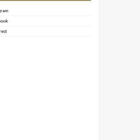
gram
book
rest