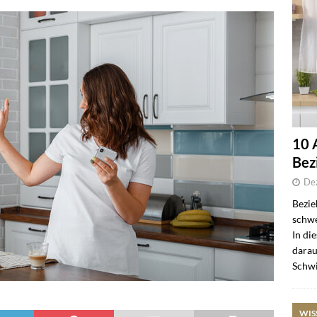
10 
Bez
De
Bezie
schwe
In di
darau
Schwi
WIS