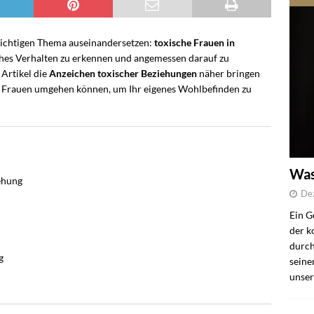
wichtigen Thema auseinandersetzen:
toxische Frauen in
isches Verhalten zu erkennen und angemessen darauf zu
 Artikel die
Anzeichen toxischer Beziehungen
näher bringen
hen Frauen umgehen können, um Ihr eigenes Wohlbefinden zu
Was
iehung
De
Ein G
der k
durch
g
seine
unser