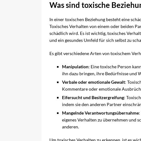
Was sind toxische Beziehu
In einer toxischen Beziehung besteht eine sc
Toxisches Verhalten von einem oder beiden Par
schädlich wird. Es ist wichtig, toxisches Verha
und ein gesundes Umfeld für sich selbst zu scha
Es gibt verschiedene Arten von toxischem Verh
Manipulation
: Eine toxische Person kan
ihn dazu bringen, ihre Bedürfnisse und W
Verbale oder emotionale Gewalt
: Toxisc
Kommentare oder emotionale Ausbrüche 
Eifersucht und Besitzergreifung
: Toxisc
indem sie den anderen Partner einschrän
Mangelnde Verantwortungsübernahme
:
eigenes Verhalten zu übernehmen und sc
anderen.
Um toxisches Verhalten zu erkennen, ist es wich