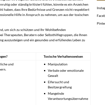
nruhig oder ständig kritisiert fühlen, könnte es ein Anzeichen
Insta
ühl haben, dass Ihre Bedürfnisse und Grenzen nicht respektiert
fessionelle Hilfe in Anspruch zu nehmen, um aus der toxischen
Face
Pinte
nd, um sich zu schützen und Ihr Wohlbefinden
ei Therapeuten, Beratern oder Selbsthilfegruppen, die Ihnen
ung auszusteigen und ein gesundes und erfüllendes Leben zu
ngen?
Toxische Verhaltensweisen
dliche und
Manipulation
ern.
Verbale oder emotionale
Gewalt
Eifersucht und
Besitzergreifung
Mangelnde
Verantwortungsübernahme