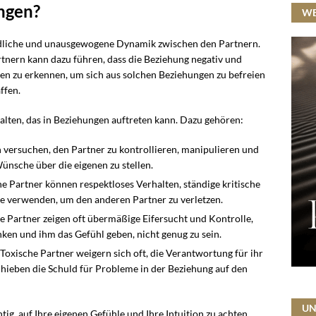
ngen?
W
hädliche und unausgewogene Dynamik zwischen den Partnern.
tnern kann dazu führen, dass die Beziehung negativ und
lten zu erkennen, um sich aus solchen Beziehungen zu befreien
ffen.
alten, das in Beziehungen auftreten kann. Dazu gehören:
n versuchen, den Partner zu kontrollieren, manipulieren und
ünsche über die eigenen zu stellen.
he Partner können respektloses Verhalten, ständige kritische
verwenden, um den anderen Partner zu verletzen.
he Partner zeigen oft übermäßige Eifersucht und Kontrolle,
ken und ihm das Gefühl geben, nicht genug zu sein.
 Toxische Partner weigern sich oft, die Verantwortung für ihr
hieben die Schuld für Probleme in der Beziehung auf den
UN
tig, auf Ihre eigenen Gefühle und Ihre Intuition zu achten.