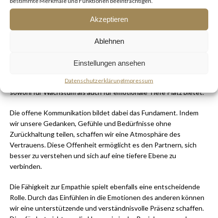
bestimmte Merkmale und Funktionen beeinträchtigen.
Insgesamt lässt sich festhalten, dass das Stärken von
Akzeptieren
Beziehungen und das Finden von Trost ein fortlaufender Prozess
sind, der Engagement und Authentizität erfordert. Es ist nicht
Ablehnen
nur wichtig, in den guten Zeiten präsent zu sein, sondern auch in
den Herausforderungen, die jede Beziehung zwangsläufig mit
Einstellungen ansehen
sich bringt. Der Schlüssel liegt darin, sich bewusst für die
Datenschutzerklärung
Impressum
Partnerschaft zu engagieren und einen Raum zu schaffen, der
sowohl für Wachstum als auch für emotionale Tiefe Platz bietet.
Die offene Kommunikation bildet dabei das Fundament. Indem
wir unsere Gedanken, Gefühle und Bedürfnisse ohne
Zurückhaltung teilen, schaffen wir eine Atmosphäre des
Vertrauens. Diese Offenheit ermöglicht es den Partnern, sich
besser zu verstehen und sich auf eine tiefere Ebene zu
verbinden.
Die Fähigkeit zur Empathie spielt ebenfalls eine entscheidende
Rolle. Durch das Einfühlen in die Emotionen des anderen können
wir eine unterstützende und verständnisvolle Präsenz schaffen.