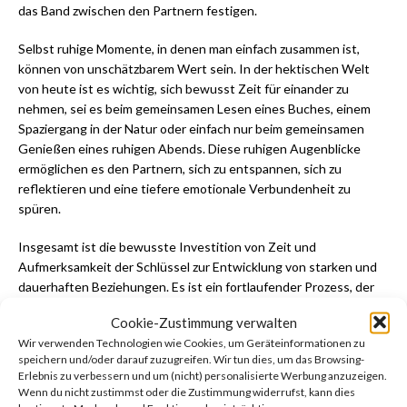
das Band zwischen den Partnern festigen.
Selbst ruhige Momente, in denen man einfach zusammen ist,
können von unschätzbarem Wert sein. In der hektischen Welt
von heute ist es wichtig, sich bewusst Zeit für einander zu
nehmen, sei es beim gemeinsamen Lesen eines Buches, einem
Spaziergang in der Natur oder einfach nur beim gemeinsamen
Genießen eines ruhigen Abends. Diese ruhigen Augenblicke
ermöglichen es den Partnern, sich zu entspannen, sich zu
reflektieren und eine tiefere emotionale Verbundenheit zu
spüren.
Insgesamt ist die bewusste Investition von Zeit und
Aufmerksamkeit der Schlüssel zur Entwicklung von starken und
dauerhaften Beziehungen. Es ist ein fortlaufender Prozess, der
die Bindung zwischen den Partnern stärkt und eine Grundlage
Cookie-Zustimmung verwalten
für eine erfüllte und wachsende Partnerschaft schafft.
Wir verwenden Technologien wie Cookies, um Geräteinformationen zu
speichern und/oder darauf zuzugreifen. Wir tun dies, um das Browsing-
Fazit – Wie lange hält eine Trost
Erlebnis zu verbessern und um (nicht) personalisierte Werbung anzuzeigen.
Wenn du nicht zustimmst oder die Zustimmung widerrufst, kann dies
Beziehung